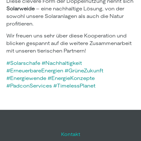
Diese clevere Form der Doppelnutzung nennt sich
Solarweide
– eine nachhaltige Lösung, von der
sowohl unsere Solaranlagen als auch die Natur
profitieren.
Wir freuen uns sehr über diese Kooperation und
blicken gespannt auf die weitere Zusammenarbeit
mit unseren tierischen Partnern!
#
Solarschafe
#
Nachhaltigkeit
#
ErneuerbareEnergien
#
GrüneZukunft
#
Energiewende
#
EnergieKonzepte
#
PadconServices
#
TimelessPlanet
Kontakt