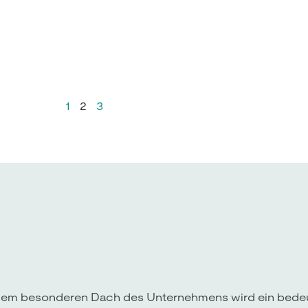
1
2
3
uf dem besonderen Dach des Unternehmens wird ein bede