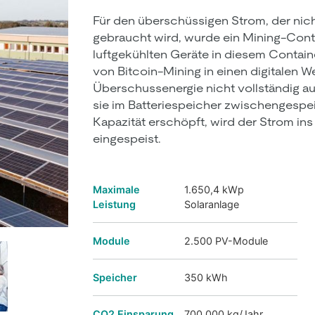
Für den überschüssigen Strom, der nich
gebraucht wird, wurde ein Mining-Contai
luftgekühlten Geräte in diesem Contai
von Bitcoin-Mining in einen digitalen W
Überschussener
gie nicht vollständig
sie im Batteriespeicher zwischengespei
Kapazität er
schöpft, wird der Strom ins
eingespeist.
Maximale
1.650,4 kWp
Leistung
Solaranlage
Module
2.500 PV-Module
Speicher
350 kWh
CO2 Einsparung
700.000 kg/Jahr