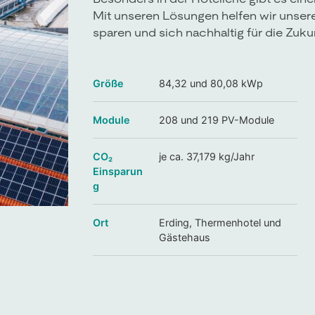
Mit unseren Lösungen helfen wir unse
sparen und sich nachhaltig für die Zukun
Größe
84,32 und 80,08 kWp
Module
208 und 219 PV-Module
CO₂
je ca. 37,179 kg/Jahr
Einsparun
g
Ort
Erding, Thermenhotel und
Gästehaus